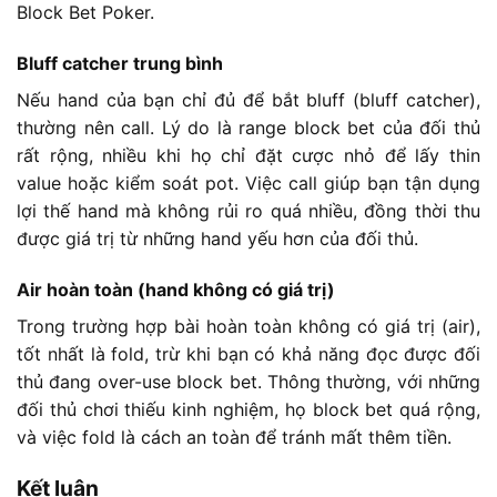
Block Bet Poker.
Bluff catcher trung bình
Nếu hand của bạn chỉ đủ để bắt bluff (bluff catcher),
thường nên call. Lý do là range block bet của đối thủ
rất rộng, nhiều khi họ chỉ đặt cược nhỏ để lấy thin
value hoặc kiểm soát pot. Việc call giúp bạn tận dụng
lợi thế hand mà không rủi ro quá nhiều, đồng thời thu
được giá trị từ những hand yếu hơn của đối thủ.
Air hoàn toàn (hand không có giá trị)
Trong trường hợp bài hoàn toàn không có giá trị (air),
tốt nhất là fold, trừ khi bạn có khả năng đọc được đối
thủ đang over-use block bet. Thông thường, với những
đối thủ chơi thiếu kinh nghiệm, họ block bet quá rộng,
và việc fold là cách an toàn để tránh mất thêm tiền.
Kết luận