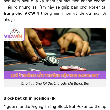
nên kém hiệu quả và thậm chí mất tiền nhanh chóng.
Hiểu rõ những sai lầm này sẽ giúp bạn chơi Poker tại
trang chủ VICWIN
thông minh hơn và tối ưu hóa lợi
nhuận.
Chú ý những lỗi thường gặp khi Block Bet
Block bet khi in position (IP)
Người mới thường nghĩ rằng Block Bet Poker có thể áp