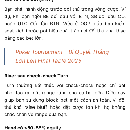
Bạn phải hành động trước đối thủ trong vòng cược. Ví
dụ, khi bạn ngồi BB đối đầu với BTN, SB đối đầu CO,
hoặc UTG đối đầu BTN. Việc ở OOP giúp bạn kiểm
soát kích thước pot hiệu quả, tránh bị đối thủ khai thác
bằng các bet lớn.
Poker Tournament – Bí Quyết Thắng
Lớn Lên Final Table 2025
River sau check-check Turn
Turn thường kết thúc với check-check hoặc chỉ bet
nhỏ, tạo ra một range rộng cho cả hai bên. Điều này
giúp bạn sử dụng block bet một cách an toàn, vì đối
thủ khó raise bluff hoặc đặt cược lớn khi họ không
chắc chắn về range của bạn.
Hand có >50-55% equity