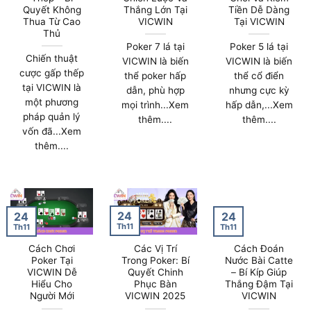
Quyết Không
Thắng Lớn Tại
Tiền Dễ Dàng
Thua Từ Cao
VICWIN
Tại VICWIN
Thủ
Poker 7 lá tại
Poker 5 lá tại
Chiến thuật
VICWIN là biến
VICWIN là biến
cược gấp thếp
thể poker hấp
thể cổ điển
tại VICWIN là
dẫn, phù hợp
nhưng cực kỳ
một phương
mọi trình...Xem
hấp dẫn,...Xem
pháp quản lý
thêm....
thêm....
vốn đã...Xem
thêm....
24
24
24
Th11
Th11
Th11
Cách Chơi
Các Vị Trí
Cách Đoán
Poker Tại
Trong Poker: Bí
Nước Bài Catte
VICWIN Dễ
Quyết Chinh
– Bí Kíp Giúp
Hiểu Cho
Phục Bàn
Thắng Đậm Tại
Người Mới
VICWIN 2025
VICWIN