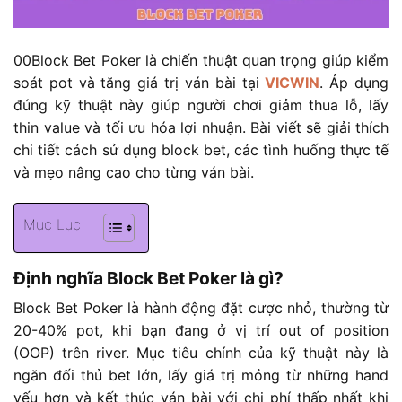
00Block Bet Poker là chiến thuật quan trọng giúp kiểm
soát pot và tăng giá trị ván bài tại
VICWIN
. Áp dụng
đúng kỹ thuật này giúp người chơi giảm thua lỗ, lấy
thin value và tối ưu hóa lợi nhuận. Bài viết sẽ giải thích
chi tiết cách sử dụng block bet, các tình huống thực tế
và mẹo nâng cao cho từng ván bài.
Mục Lục
Định nghĩa Block Bet Poker là gì?
Block Bet Poker là hành động đặt cược nhỏ, thường từ
20-40% pot, khi bạn đang ở vị trí out of position
(OOP) trên river. Mục tiêu chính của kỹ thuật này là
ngăn đối thủ bet lớn, lấy giá trị mỏng từ những hand
yếu hơn và kết thúc ván bài với chi phí thấp nhất khi