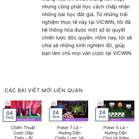
nhưng cũng phải học cách chấp nhận
những bài học đắt giá. Từ những trải
nghiệm thực tế này tại VICWIN, tôi đã
hệ thống hóa được một số bí quyết
chiến lược độc quyền. Hôm nay, tôi sẽ
chia sẻ những kinh nghiệm đó, giúp
bạn làm chủ mọi ván cược tại VICWIN.
CÁC BÀI VIẾT MỚI LIÊN QUAN
24
24
04
Th11
Th11
Th12
Chiến Thuật
Poker 7 Lá –
Poker 5 Lá –
Cược Gấp
Hướng Dẫn
Hướng Dẫn
Thếp – Bí
Chiến Lược Và
Chơi Và Kiếm