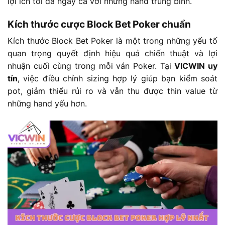
lợi ích tối đa ngay cả với những hand trung bình.
Kích thước cược Block Bet Poker chuẩn
Kích thước Block Bet Poker là một trong những yếu tố
quan trọng quyết định hiệu quả chiến thuật và lợi
nhuận cuối cùng trong mỗi ván Poker. Tại
VICWIN uy
tín
, việc điều chỉnh sizing hợp lý giúp bạn kiểm soát
pot, giảm thiểu rủi ro và vẫn thu được thin value từ
những hand yếu hơn.