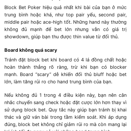
Block Bet Poker hiệu quả nhất khi bài của bạn ở mức
trung bình hoặc khá, như top pair yếu, second pair,
middle pair hoặc ace-high tốt. Những hand này thường
không đủ mạnh để bet lớn nhưng vẫn có giá trị
showdown, giúp bạn thu được thin value từ đối thủ.
Board không quá scary
Tránh đặt block bet khi board có 4 lá đồng chất hoặc
hoàn thành thẳng rõ ràng, trừ khi bạn có blocker
mạnh. Board “scary” dễ khiến đối thủ bluff hoặc bet
lớn, làm tăng rủi ro cho hand trung bình của bạn.
Nếu không đủ 1 trong 4 điều kiện này, bạn nên cân
nhắc chuyển sang check hoặc đặt cược lớn hơn thay vì
sử dụng block bet. Quy tắc này giúp bạn tránh bị khai
thác và giữ ván bài trong tầm kiểm soát. Khi áp dụng
đúng, block bet không chỉ giảm rủi ro mà còn mang lại