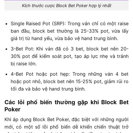
Kích thước cược Block Bet Poker hợp lý nhất
Single Raised Pot (SRP): Trong ván chỉ có một raise
ban đầu, block bet thường là 25-33% pot, vừa lấy
giá trị từ hand yếu, vừa bảo vệ hand trung bình.
3-Bet Pot: Khi ván đã có 3 bet, block bet nên 20-
30% pot để kiểm soát pot, tạo áp lực nhẹ và tránh
bị raise lớn.
4-Bet Pot hoặc pot hẹp: Trong những ván 4 bet
hoặc pot nhỏ, block bet nên 15-25% pot, giảm rủi ro
tối đa và bảo vệ hand trung bình.
Các lỗi phổ biến thường gặp khi Block Bet
Poker
Khi áp dụng Block Bet Poker, đặc biệt với những người
mới, có một số lỗi phổ biến dễ khiến chiến thuật trở