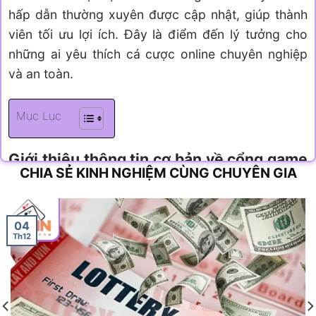
hấp dẫn thường xuyên được cập nhật, giúp thành
viên tối ưu lợi ích. Đây là điểm đến lý tưởng cho
những ai yêu thích cá cược online chuyên nghiệp
và an toàn.
Mục Lục
Giới thiệu thông tin cơ bản về cổng game
CHIA SẺ KINH NGHIỆM CÙNG CHUYÊN GIA
VICWIN
Cổng game
VIC
WIN
là một trong những nền tảng
cá cược trực tuyến nổi bật, được phát triển với
04
Th12
mục tiêu mang đến trải nghiệm giải trí minh bạch
và công bằng. Hệ thống được thiết kế để phục vụ
cả người chơi mới và các thành viên lâu năm, đảm
bảo mọi giao dịch được thực hiện an toàn và thuận